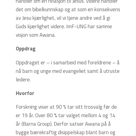
handler om en relasjon til Jesus. Videre handler
det om bibelkunnskap og at som en konsekvens
av Jesu kjærlighet, vil vi tjene andre ved å gi
Guds kjærlighet videre. ImF-UNG har samme
visjon som Awana.
Oppdrag
Oppdraget er – i samarbeid med foreldrene – å
nå barn og unge med evangeliet samt å utruste
ledere.
Hvorfor
Forskning viser at 90 % tar sitt trosvalg før de
er 19 år. Over 80 % tar valget mellom 4 og 14
år (Barna Group). Derfor satser Awana på å
bygge bærekraftig disippelskap blant barn og