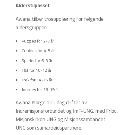
Alderstilpasset
Awana tilbyr trosopplæring for følgende
aldersgrupper:
Puggles for 2-3 år
Cubbies for 4-5 år
Sparks for 6-9 år
T&T for 10-12 år
Trek for 14-15 år
Journey for 16-19 år
Awana Norge blir i dag driftet av
Indremisjonsforbundet og ImF-UNG, med Fribu,
Misjonskirken UNG og Misjonssambandet
UNG som samarbeidspartnere.