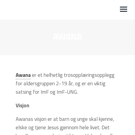
AWANA
HVEM VI ER
LOKALLAG
RESSURSER
Awana
er et helhetlig trosopplæringsopplegg
ARRANGEMENT
for aldersgruppen 2-19 år, og er en viktig
GI EN GAVE
satsing for ImF og ImF-UNG.
MOTTA NYHETSBREV
Visjon
KONTAKT
Awanas visjon er at barn og unge skal kjenne,
elske og tjene Jesus gjennom hele livet. Det